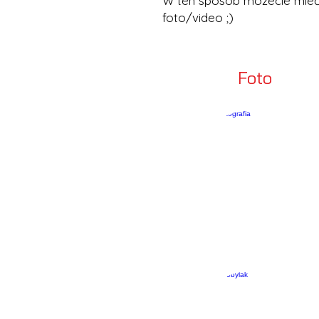
W ten sposób możecie mieć 
foto/video ;)
Foto