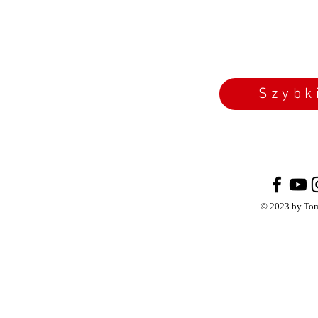
Szybk
© 2023 by Tom